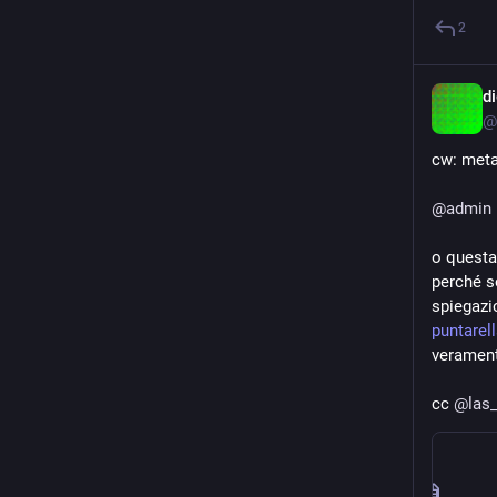
2
@
cw: meta
@
admin
o questa 
perché s
spiegazi
puntarel
verament
cc 
@
las_