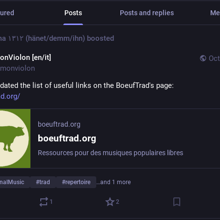
ured
Posts
Posts and replies
Me
diorama ١٣١٢ (hänet/demm/ihn)
boosted
onViolon [en/it]
Oct
monviolon
dated the list of useful links on the BoeufTrad's page:
d.org/
boeuftrad.org
boeuftrad.org
Ressources pour des musiques populaires libres
onalMusic
#
trad
#
repertoire
…and 1 more
1
2