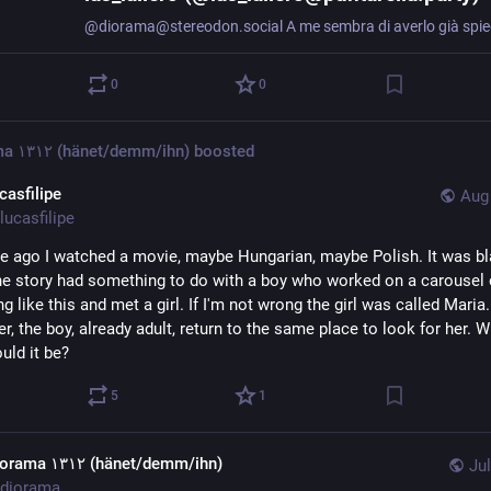
0
0
diorama ١٣١٢ (hänet/demm/ihn)
boosted
casfilipe
Aug 
lucasfilipe
e ago I watched a movie, maybe Hungarian, maybe Polish. It was bl
he story had something to do with a boy who worked on a carousel o
 like this and met a girl. If I'm not wrong the girl was called Maria
er, the boy, already adult, return to the same place to look for her. W
uld it be?
5
1
diorama ١٣١٢ (hänet/demm/ihn)
Jul
diorama