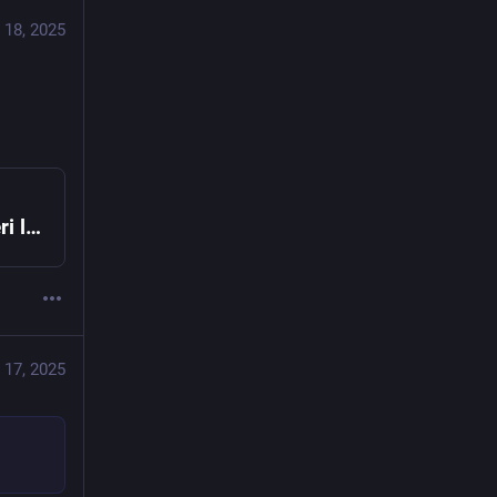
 18, 2025
Un altro uomo è morto dopo che i carabinieri lo avevano colpito con un taser, in provincia di Genova
 17, 2025