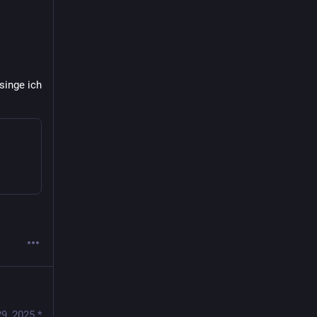
singe ich 
29, 2025
*