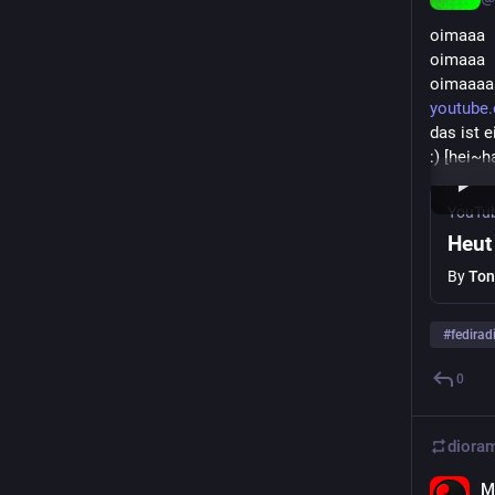
oimaaa
oimaaa
oimaaaa
youtube
das ist e
:) [hei~h
YouTu
Heut
By
Ton
#
fedirad
0
M