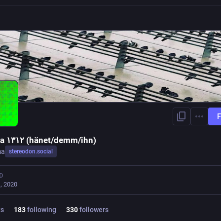
F
diorama ١٣١٢ (hänet/demm/ihn)
ma
stereodon.social
D
, 2020
ts
183
following
330
followers