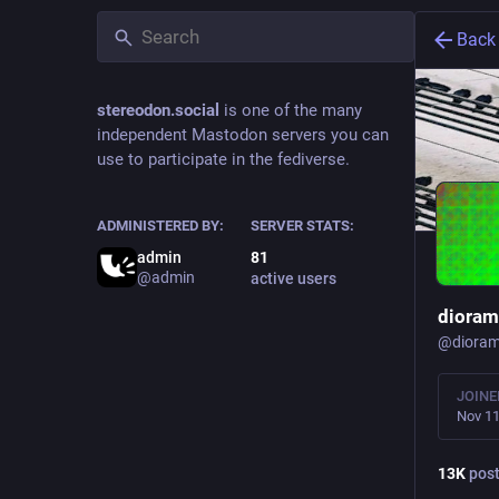
Back
stereodon.social
is one of the many
independent Mastodon servers you can
use to participate in the fediverse.
ADMINISTERED BY:
SERVER STATS:
admin
81
@
admin
active users
@
diora
JOINE
Nov 11
13
K
pos