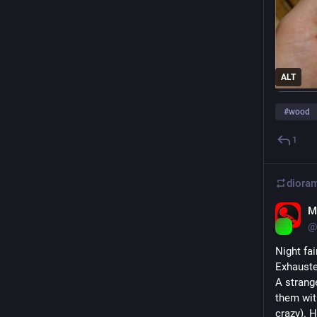
ALT
#
wood
1
M
@
Night fai
Exhauste
A strang
them with
crazy). 