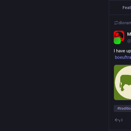
Feat
M
@
I have up
boeuftra
#
traditi
0