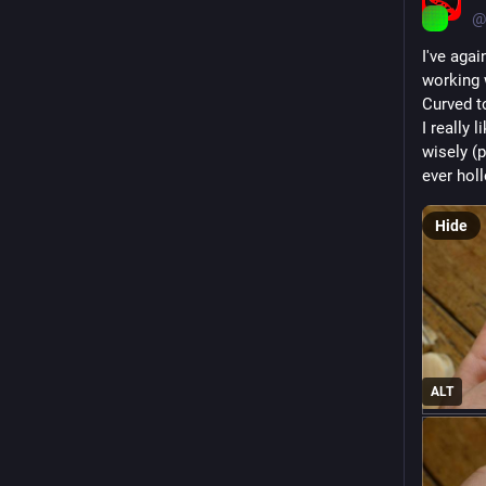
@
I've agai
working 
Curved t
I really 
wisely (
ever hol
Hide
ALT