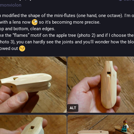
monviolon
n modified the shape of the mini-flutes (one hand, one octave). I'm o
with a lens now 
 so it's becoming more precise.
op and bottom, clean edges.
like the “flames” motif on the apple tree (photo 2) and if I choose the
photo 3), you can hardly see the joints and you'll wonder how the bl
lowed out 
ALT