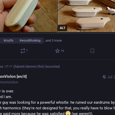
ALT
#
crafts
#
woodWorking
…and 3 more
7
16
diorama ١٣١٢ (hänet/demm/ihn)
boosted
onViolon [en/it]
Jul 
monviolon
r is over.
d I am.
e guy was looking for a powerful whistle: he ruined our eardrums by 
 harmonics (they're not designed for that, you really have to blow li
He paid more because he was satisfied 
 (we weren't).