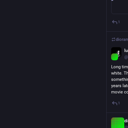
1
lu
@
Long tim
white. T
something
years lat
movie co
1
@