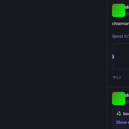
@
chiamiam
ilpost.i
0
@
boo
Show 