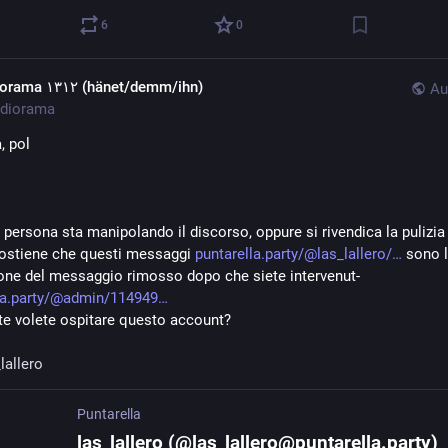
6
0
diorama ١٣١٢ (hänet/demm/ihn)
Au
diorama
, pol
persona sta manipolando il discorso, oppure si rivendica la pulizia 
ostiene che questi messaggi 
puntarella.party/@las_lallero/
 sono l
one del messaggio rimosso dopo che siete intervenut- 
la.party/@admin/114949
e volete ospitare questo account?
lallero
Puntarella
las_lallero (@las_lallero@puntarella.party)