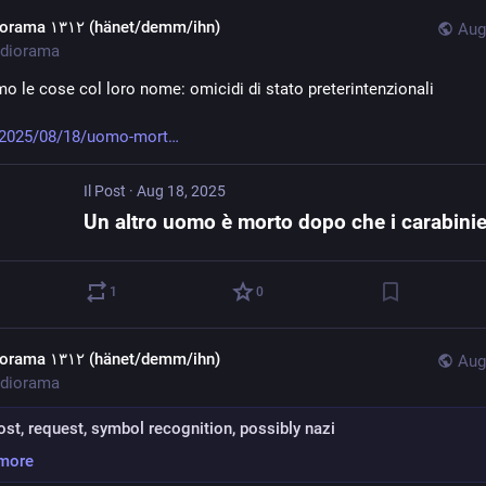
diorama ١٣١٢ (hänet/demm/ihn)
Aug
diorama
o le cose col loro nome: omicidi di stato preterintenzionali
t/2025/08/18/uomo-mort
Il Post
·
Aug 18, 2025
1
0
diorama ١٣١٢ (hänet/demm/ihn)
Aug
diorama
st, request, symbol recognition, possibly nazi
more