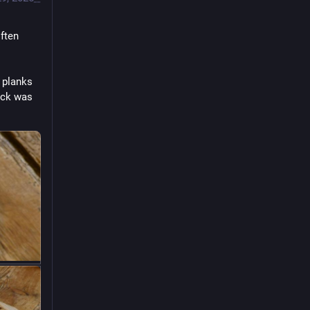
ften 
 planks 
ock was 