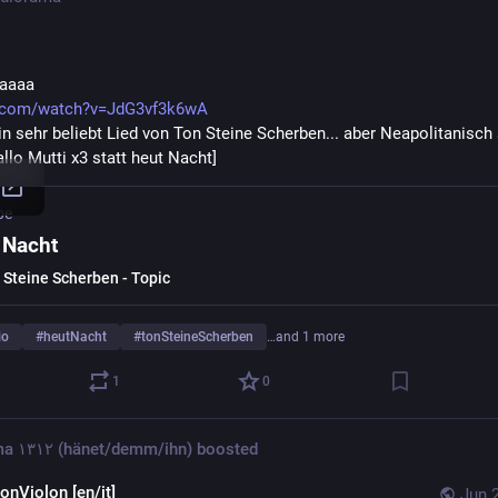
aaaa
.com/watch?v=JdG3vf3k6wA
in sehr beliebt Lied von Ton Steine Scherben... aber Neapolitanisch 
allo Mutti x3 statt heut Nacht]
be
 Nacht
 Steine Scherben - Topic
io
#
heutNacht
#
tonSteineScherben
…and 1 more
1
0
diorama ١٣١٢ (hänet/demm/ihn)
boosted
onViolon [en/it]
Jun 